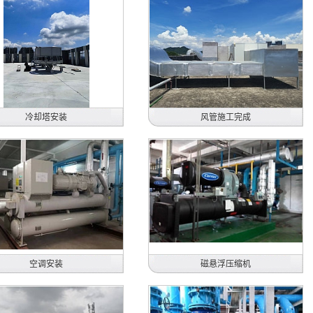
冷却塔安装
风管施工完成
古河汽配有限公司新工厂中
深圳市兆伟机电股份有限公司
央空调工程
屋顶式空调机配管
广东省惠州市
2020年
2026年
空调安装
磁悬浮压缩机
柯尼卡美能达商用科技（东莞）有限
惠州住润汽车部品有限公司
公司