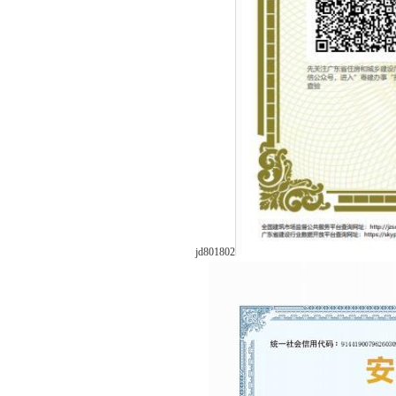
jd801802